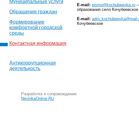
Муниципальные услуги
E-mail:
pismo@kochubeevka.ru
—
образования село Кочубеевское
Обращения граждан
E-mail:
adm_kochubeevka@mail.
Формирование
Кочубеевское
комфортной городской
среды
Контактная информация
Антикоррупционная
деятельность
Разработка и сопровождение:
NevinkaOnline.RU