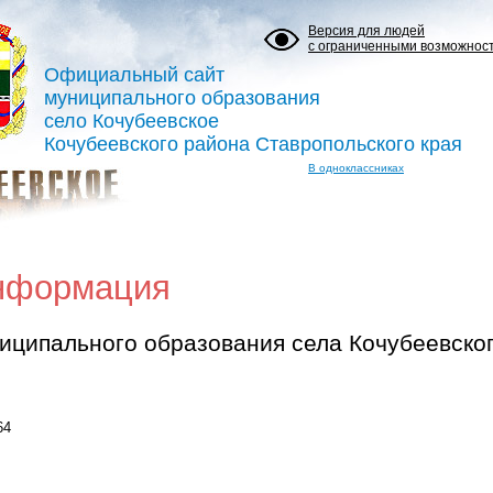
Версия для людей
с ограниченными возможнос
Официальный сайт
муниципального образования
село Кочубеевское
Кочубеевского района Ставропольского края
В одноклассниках
информация
иципального образования села Кочубеевско
64