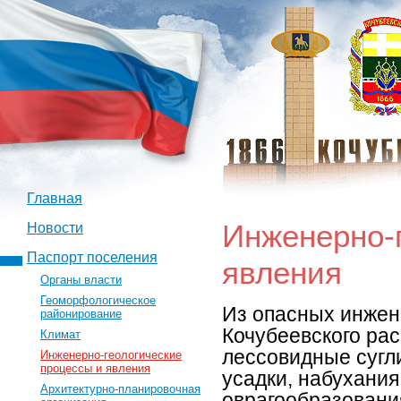
Главная
Инженерно-
Новости
Паспорт поселения
явления
Органы власти
Геоморфологическое
Из опасных
инжен
районирование
Кочубеевского ра
Климат
лессовидные сугли
Инженерно-геологические
процессы и явления
усадки, набухания
Архитектурно-планировочная
оврагообразовани